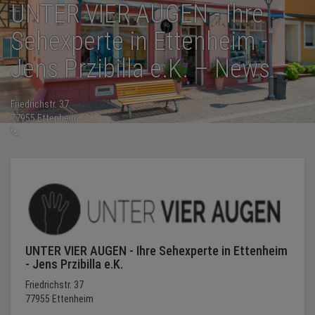
UNTER VIER AUGEN - Ihre
Sehexperte in Ettenheim -
NEWS
Jens Przibilla e.K. – News
TERMINE
Friedrichstr. 37
ANGEBOTE
77955 Ettenheim
07822-896820
JOBS
PODCASTS
MEDIEN
KONTAKT
UNTER VIER AUGEN - Ihre Sehexperte in Ettenheim
- Jens Przibilla e.K.
Friedrichstr. 37
77955 Ettenheim