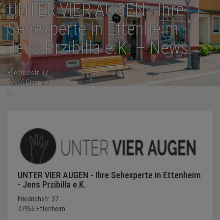
UNTER VIER AUGEN - Ihre
Sehexperte in Ettenheim -
NEWS
Jens Przibilla e.K. – News
TERMINE
Friedrichstr. 37
ANGEBOTE
77955 Ettenheim
07822-896820
JOBS
PODCASTS
MEDIEN
KONTAKT
UNTER VIER AUGEN - Ihre Sehexperte in Ettenheim
- Jens Przibilla e.K.
Friedrichstr. 37
77955 Ettenheim