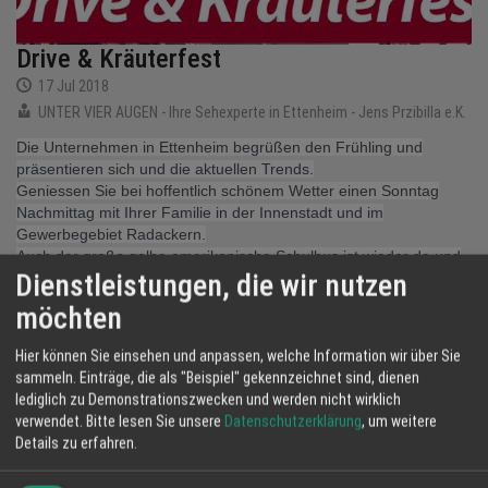
Drive & Kräuterfest
17 Jul 2018
UNTER VIER AUGEN - Ihre Sehexperte in Ettenheim - Jens Przibilla e.K.
Die Unternehmen in Ettenheim begrüßen den Frühling und
präsentieren sich und die aktuellen Trends.
Geniessen Sie bei hoffentlich schönem Wetter einen Sonntag
Nachmittag mit Ihrer Familie in der Innenstadt und im
Gewerbegebiet Radackern.
Auch der große gelbe amerikanische Schulbus ist wieder da und
Dienstleistungen, die wir nutzen
bringt Sie gerne von einem zum anderen Standort.
Geboten werden viele kostenlose Attraktionen (speziell für
möchten
Kinder), attraktive Gewinnspiele, interessante Ausstellunge und
verkaufsoffene Geschäfte. Für Verpflegung vor Ort ist
Hier können Sie einsehen und anpassen, welche Information wir über Sie
selbstverständlich gesorgt.
sammeln. Einträge, die als "Beispiel" gekennzeichnet sind, dienen
Wir sind mit dabei.
lediglich zu Demonstrationszwecken und werden nicht wirklich
verwendet.
Bitte lesen Sie unsere
Datenschutzerklärung
, um weitere
Details zu erfahren.