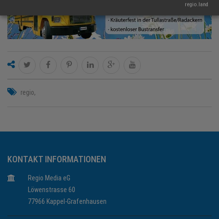
regio.land
regio
KONTAKT INFORMATIONEN
Regio Media eG
Löwenstrasse 60
77966 Kappel-Grafenhausen