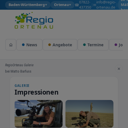
07822-
info@regio-
☎
✉
Baden-Württemberg
Ortenau
|
|
Mäß
▼
▼
437350
ortenau.de
bew
News
Angebote
Termine
Jobs
RegioOrtenau Galerie
×
bei Matto Barfuss
GALERIE
Impressionen