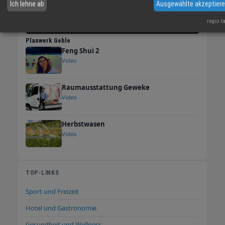
Ich lehne ab
Ausgewählte akzeptier
Montag 8:30 bis 17:00 Uhr Dienstag 8:30 bis
17:00 Uhr Mittwoch 8:30 bis 17:00 Uhr
regio.l
Donnerstag 8:30 bis 17:00 Uhr Freitag 8:30 bis
Planwerk Gehle
18:30 Uhr Samstag 8:30 bis 13:00 Uhr
Feng Shui 2
Video
Raumausstattung Geweke
Video
Herbstwasen
Video
TOP-LINKS
Sport und Freizeit
Hotel und Gastronomie
Gesundheit und Wellness