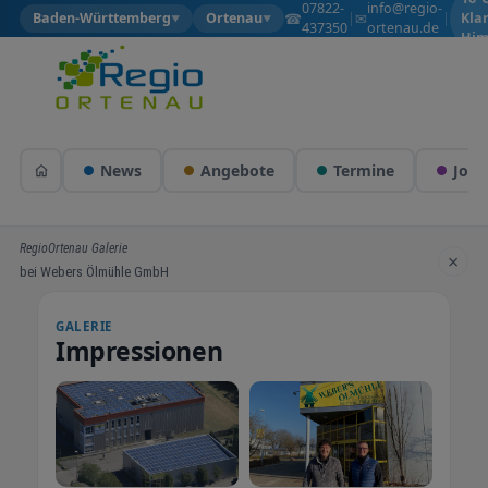
07822-
info@regio-
☎
✉
Baden-Württemberg
Ortenau
|
|
Kla
▼
▼
437350
ortenau.de
Him
News
Angebote
Termine
Jobs
RegioOrtenau Galerie
×
bei Webers Ölmühle GmbH
GALERIE
Impressionen