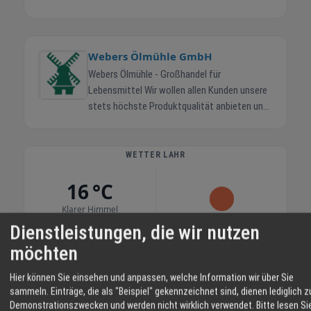
Webers Ölmühle GmbH
Webers Ölmühle - Großhandel für
Lebensmittel Wir wollen allen Kunden unsere
stets höchste Produktqualität anbieten und
achten dabei auf den bestmöglichen Preis.
"Liebe geht durch den Magen" Eine alte
Weisheit – die selbstverständlich auch heute
WETTER LAHR
noch Gültigkeit hat. In langer
16 °C
Familientradition achten wir stets auf beste
Qualität. Dieser hohe Anspruch wird in Webers
Klarer Himmel
Ölmühle täglich gelebt und zelebriert. Als Ihr
Dienstleistungen, die wir nutzen
zuverlässiger Partner für Lebensmittel und
06:11
49 %
N 8 km/h
20:57
möchten
Frischprodukte stehen wir Ihnen gerne
helfend zur Seite. Webers Ölmühle steht für
SA
SO
MO
Hier können Sie einsehen und anpassen, welche Information wir über Sie
beste Qualität zum günstigsten Preis! Ob aus
sammeln. Einträge, die als "Beispiel" gekennzeichnet sind, dienen lediglich z
der Gastronomie oder Hotellerie, Vereine oder
Demonstrationszwecken und werden nicht wirklich verwendet.
Bitte lesen Si
34° / 18°
37° / 18°
36° / 20°