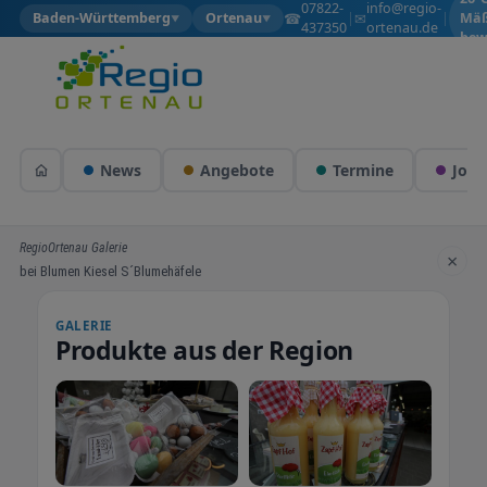
07822-
info@regio-
☎
✉
Baden-Württemberg
Ortenau
|
|
Mäß
▼
▼
437350
ortenau.de
bew
News
Angebote
Termine
Jobs
RegioOrtenau Galerie
×
bei Blumen Kiesel S´Blumehäfele
GALERIE
Produkte aus der Region