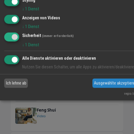
Styling
↓
1
Dienst
Anzeigen von Videos
↓
1
Dienst
Sicherheit
(immer erforderlich)
↓
1
Dienst
Alle Dienste aktivieren oder deaktivieren
dicht-o-fix
Interview mit Tanya Schindelin
Nutzen Sie diesen Schalter, um alle Apps zu aktivieren/deaktiviere
Video
Ich lehne ab
Ausgewählte akzeptier
Handhabungstutorial
regio.
Video
Feng Shui
Video