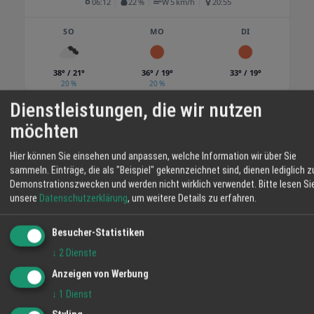
06:12
22 %
W 5 km/h
20:55
SO
MO
DI
38° / 21°
36° / 19°
33° / 19°
20 %
20 %
Dienstleistungen, die wir nutzen
möchten
Hier können Sie einsehen und anpassen, welche Information wir über Sie
sammeln. Einträge, die als "Beispiel" gekennzeichnet sind, dienen lediglich z
Demonstrationszwecken und werden nicht wirklich verwendet.
Bitte lesen Si
unsere
Datenschutzerklärung
, um weitere Details zu erfahren.
Besucher-Statistiken
↓
2
Dienste
Anzeigen von Werbung
↓
1
Dienst
VIDEO-TIPP