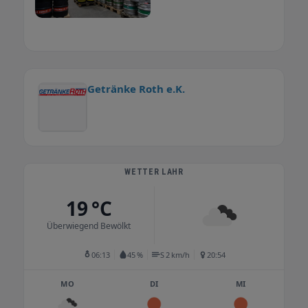
Getränke Roth e.K.
WETTER LAHR
19 °C
Überwiegend Bewölkt
06:13
45 %
S 2 km/h
20:54
MO
DI
MI