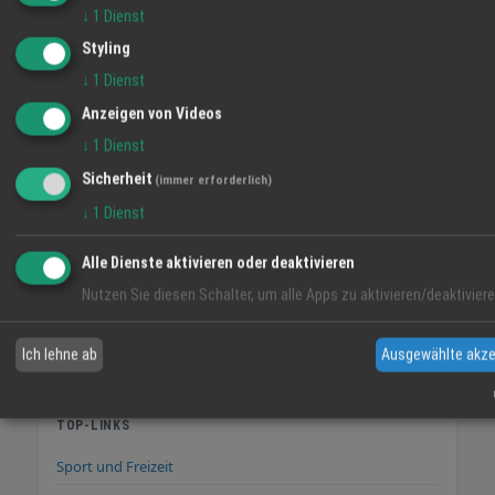
↓
1
Dienst
Styling
↓
1
Dienst
Anzeigen von Videos
Feng Shui 2
↓
1
Dienst
Planwerk Gehle
Sicherheit
Video
(immer erforderlich)
↓
1
Dienst
Antonio Peronace
Video
Alle Dienste aktivieren oder deaktivieren
Nutzen Sie diesen Schalter, um alle Apps zu aktivieren/deaktiviere
Herbstwasen
Video
Ich lehne ab
Ausgewählte akze
TOP-LINKS
Sport und Freizeit