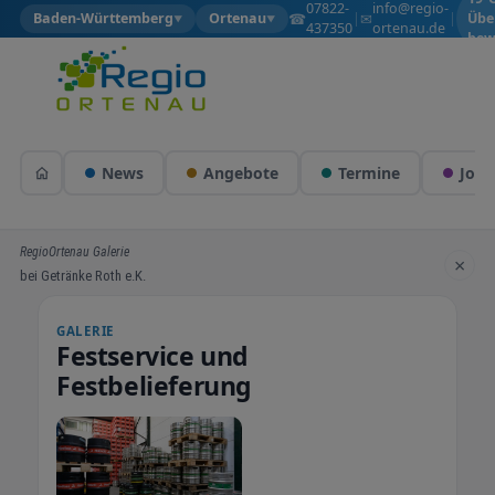
07822-
info@regio-
☎
✉
Baden-Württemberg
Ortenau
|
|
Übe
▼
▼
437350
ortenau.de
bew
News
Angebote
Termine
Jobs
RegioOrtenau Galerie
×
bei Getränke Roth e.K.
GALERIE
Festservice und
Festbelieferung