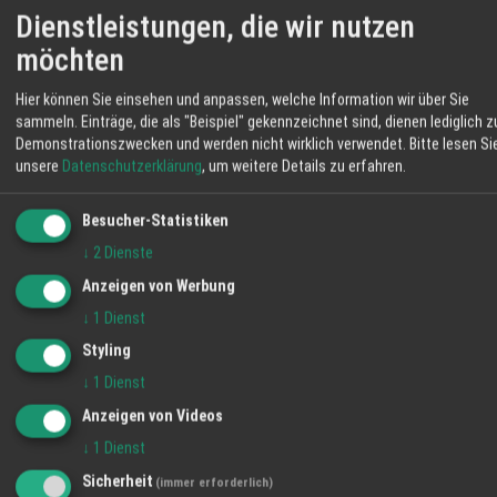
Dienstleistungen, die wir nutzen
möchten
Hier können Sie einsehen und anpassen, welche Information wir über Sie
sammeln. Einträge, die als "Beispiel" gekennzeichnet sind, dienen lediglich z
Demonstrationszwecken und werden nicht wirklich verwendet.
Bitte lesen Si
unsere
Datenschutzerklärung
, um weitere Details zu erfahren.
Besucher-Statistiken
↓
2
Dienste
Werkstätte für Steinbildkunst
Anzeigen von Werbung
Stefan BUSCH
↓
1
Dienst
Grabmale in vielen Variationen
Styling
naturbelassenen Felsen polierte Steine
handwerklich anspruchsvoll bearbeitete
↓
1
Dienst
Einzelstücke passenden Grabschmuck von
Anzeigen von Videos
Bronze bis Edelstahl Individuell gestaltete
↓
1
Dienst
Skulpturen und Brunnenanlagen Pumpen
WETTER LAHR
Sicherheit
Verrohrung Beleuchtung Restauration von
(immer erforderlich)