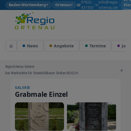
07822-
info@regio-
☎
✉
Baden-Württemberg
Ortenau
|
|
Kla
▼
▼
437350
ortenau.de
Him
News
Angebote
Termine
Jobs
RegioOrtenau Galerie
×
bei Werkstätte für Steinbildkunst Stefan BUSCH
GALERIE
Grabmale Einzel