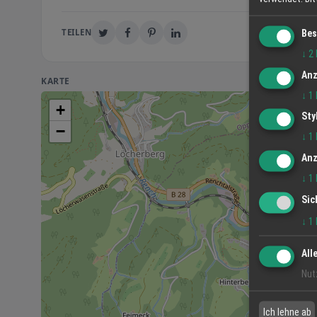
TEILEN
Bes
↓
2
Anz
KARTE
↓
1
+
Sty
−
↓
1
Anz
↓
1
Sic
↓
1
All
Nut
Ich lehne ab