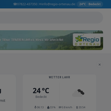
☎
✉
07822-437350
info@regio-ortenau.de
|
|
24°C · Bedeckt
×
WETTER LAHR
24 °C
g
Bedeckt
mit
06:13
33 %
S 8 km/h
20:54