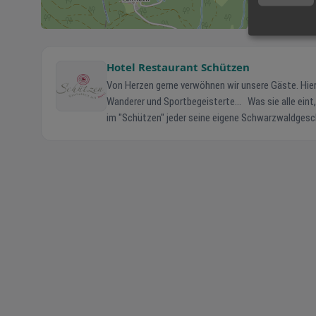
Hotel Restaurant Schützen
Von Herzen gerne verwöhnen wir unsere Gäste. Hier
Wanderer und Sportbegeisterte... Was sie alle eint, ist die Liebe zu unserer herrlichen Landschaft und so hat bei den geselligen Runden
im "Schützen" jeder seine eigene Schwarzwaldgeschichte zu erzählen. Wir, die Familie Falk freuen 
mit de