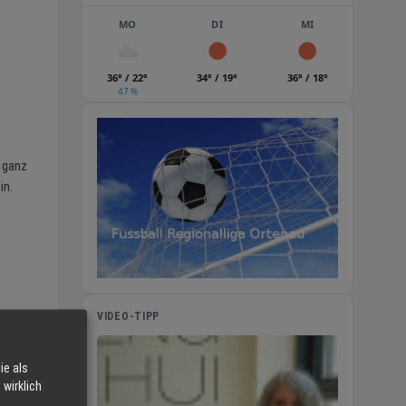
MO
DI
MI
36° / 22°
34° / 19°
36° / 18°
47 %
i ganz
in.
VIDEO-TIPP
ie als
wirklich