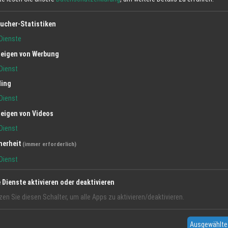
ucher-Statistiken
Dienste
eigen von Werbung
Dienst
ling
Dienst
eigen von Videos
Dienst
herheit
(immer erforderlich)
Dienst
e Dienste aktivieren oder deaktivieren
zen Sie diesen Schalter, um alle Apps zu aktivieren/deaktivieren.
Ausgewählte