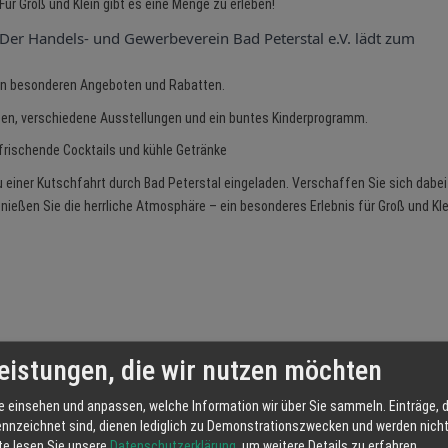
Für Groß und Klein gibt es eine Menge zu erleben!
Der Handels- und Gewerbeverein Bad Peterstal e.V. lädt zum
 von besonderen Angeboten und Rabatten.
en, verschiedene Ausstellungen und ein buntes Kinderprogramm.
rfrischende Cocktails und kühle Getränke
 einer Kutschfahrt durch Bad Peterstal eingeladen. Verschaffen Sie sich dabe
nießen Sie die herrliche Atmosphäre – ein besonderes Erlebnis für Groß und Kle
VERANSTALTUNGSORT
eistungen, die wir nutzen möchten
Name
Hotel Restaurant Schützen
Strasse
Renchtalstr. 21
e einsehen und anpassen, welche Information wir über Sie sammeln. Einträge, d
Ort
77740 Bad Peterstal
ennzeichnet sind, dienen lediglich zu Demonstrationszwecken und werden nicht 
tte lesen Sie unsere
Datenschutzerklärung
, um weitere Details zu erfahren.