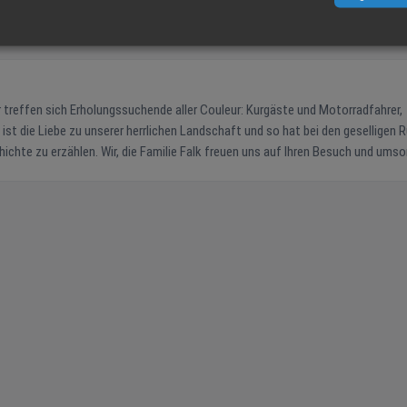
Leaflet
|
 treffen sich Erholungssuchende aller Couleur: Kurgäste und Motorradfahrer,
uns auf Ihren Besuch und umsorgen Sie
r typischen Schwarzwälder Gastlichkeit! Unsere Zimmer sind mit Dusche, WC, SAT-TV, und teilweise mit Balkon.