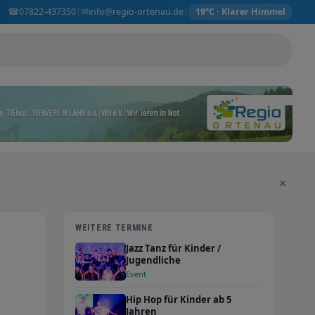
☎
✉
07822-437350
info@regio-ortenau.de
|
|
19°C · Klarer Himmel
×
WEITERE TERMINE
Jazz Tanz für Kinder /
Jugendliche
Event
Hip Hop für Kinder ab 5
Jahren