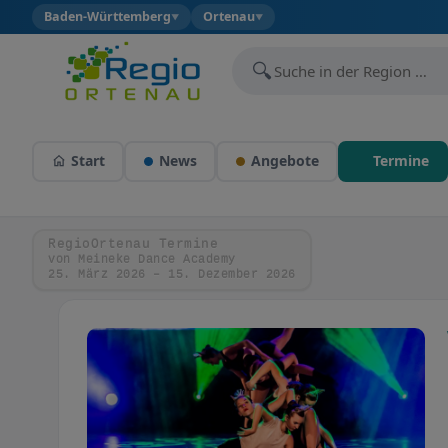
Baden-Württemberg
Ortenau
▼
▼
🔍
Start
News
Angebote
Termine
RegioOrtenau Termine
von Meineke Dance Academy
25. März 2026 – 15. Dezember 2026