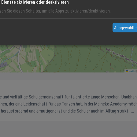
e Dienste aktivieren oder deaktivieren
zen Sie diesen Schalter, um alle Apps zu aktivieren/deaktivieren.
Ausgewählte
Leaflet
|
e und vielfältige Schulgemeinschaft für talentierte junge Menschen. Unabhän
lichen, der eine Leidenschaft für das Tanzen hat. In der Meineke Academy möc
 herausfordernd und ermutigend ist und die Schüler auch im Alltag stärkt.
Leben,Lernen,Tanzen BALLETT JAZZ TANZ REPERTOIRE CONTEMPORARY HIP HOP YOGA