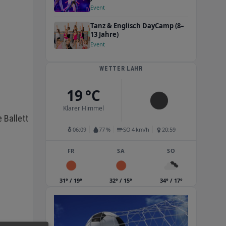
Event
Tanz & Englisch DayCamp (8–
13 Jahre)
Event
WETTER LAHR
19 °C
Klarer Himmel
 Ballett
06:09
77 %
SO 4 km/h
20:59
FR
SA
SO
31° / 19°
32° / 15°
34° / 17°