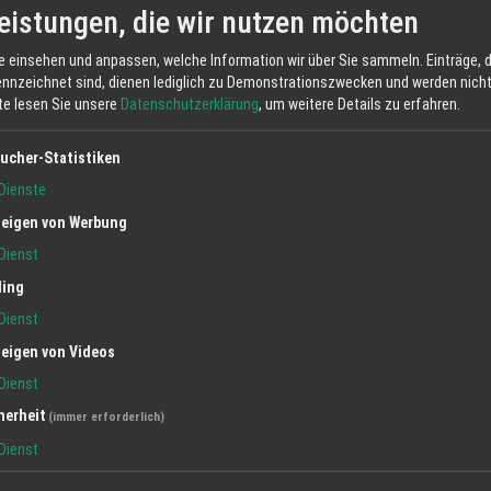
eistungen, die wir nutzen möchten
VERANSTALTUNGSORT
e einsehen und anpassen, welche Information wir über Sie sammeln. Einträge, d
ennzeichnet sind, dienen lediglich zu Demonstrationszwecken und werden nicht 
Name
Meineke Dance Academy
tte lesen Sie unsere
Datenschutzerklärung
, um weitere Details zu erfahren.
Strasse
Im Lindenfeld 24
Ort
77971 Schmieheim
ucher-Statistiken
Link
Contemporary Dance
Dienste
eigen von Werbung
Dienst
ling
Dienst
eigen von Videos
Dienst
herheit
(immer erforderlich)
Dienst