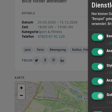
Bitte vorher anmelden!
Dienstl
DETAILS
Hier können Si
"Beispiel" gek
Datum
25.03.2026 – 15.12.2026
verwendet.
Bi
Zeit
18:00 Uhr – 19:00 Uhr
Kategorie
Sport & Fitness
Bes
Telefon
07825-87 92 220
↓
2
Jazz
Tanz
Bewegung
Kultur, Fitness
Anz
↓
1
TEILEN
Sty
↓
1
KARTE
Anz
+
↓
1
−
Sic
↓
1